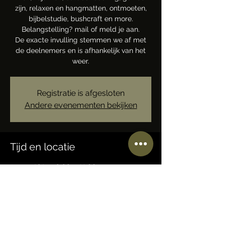
zijn, relaxen en hangmatten, ontmoeten,
bijbelstudie, bushcraft en more.
Belangstelling? mail of meld je aan.
De exacte invulling stemmen we af met
de deelnemers en is afhankelijk van het
weer.
Registratie is afgesloten
Andere evenementen bekijken
Tijd en locatie
31 aug 2024, 10:00 – 22:00
BASECAMP Trails-N-Tales, 7JMV+QM
Ermelo, Nederland