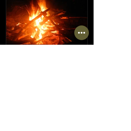
Artikel in de krant
Toch mooi, een toffe groep mannen
rondom het kampvuur op ons
Basecamp in Ermelo. Diepe
geprekken, gezelligheid en goed
eten, samen bidden en