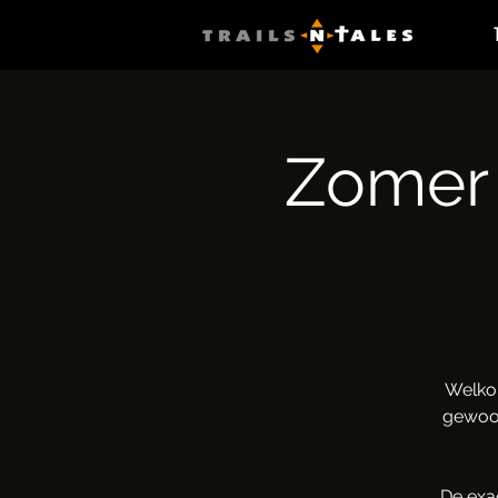
Zomer 
Welko
gewoon
De exa