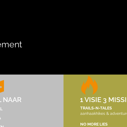
nement
tdekker.dec@gmail.com
L NAAR
1 VISIE 3 MISS
©2023 by TrailsNTales. Met trots gemaakt met
TRAILS-N-TALES
L
aanhaakhikes & adventur
Wix.com
A
NO MORE LIES