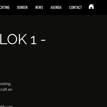
CHTING
DONEER
NEWS
AGENDA
CONTACT
LOK 1 -
oking,
raft en
ijk van