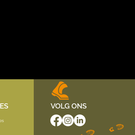
IES
VOLG ONS
es