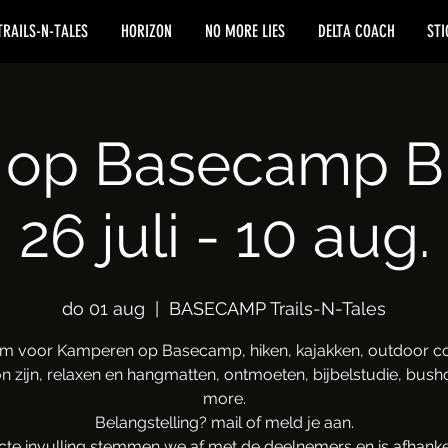
TRAILS-N-TALES
HORIZON
NO MORE LIES
DELTA COACH
STI
op Basecamp B
26 juli - 10 aug.
do 01 aug
  |  
BASECAMP Trails-N-Tales
m voor Kamperen op Basecamp, hiken, kajakken, outdoor co
 zijn, relaxen en hangmatten, ontmoeten, bijbelstudie, bushc
more.
Belangstelling? mail of meld je aan.
cte invulling stemmen we af met de deelnemers en is afhankel