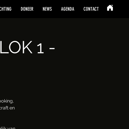
CHTING
DONEER
NEWS
AGENDA
CONTACT
LOK 1 -
oking,
raft en
ijk van