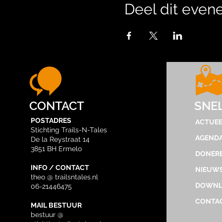
Deel dit eve
CONTACT
SNE
POSTADRES
ACTUEE
Stichting Trails-N-Tales
AGEND
De la Reystraat 14
3851 BH Ermelo
DONER
INFO / CONTACT
NIEUWS
theo @ trailsntales.nl
DOWNL
06-21446475
CONTA
MAIL BESTUUR
bestuur @