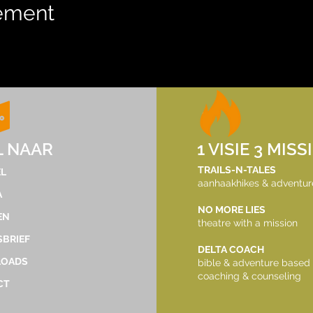
nement
tdekker.dec@gmail.com
L NAAR
1 VISIE 3 MISS
©2023 by TrailsNTales. Met trots gemaakt met
TRAILS-N-TALES
L
aanhaakhikes & adventur
Wix.com
A
NO MORE LIES
EN
theatre with a mission
BRIEF
DELTA COACH
OADS
bible & adventure based
coaching & counseling
CT