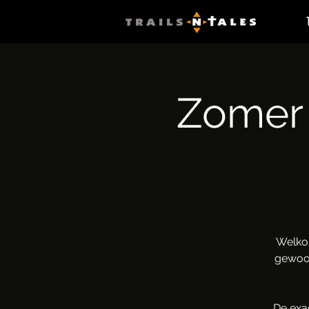
Zomer 
Welko
gewoon
De exa