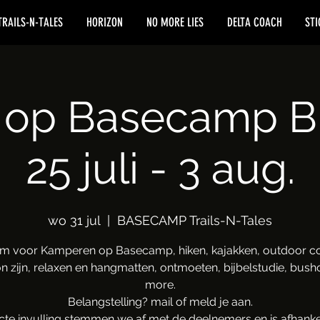
TRAILS-N-TALES
HORIZON
NO MORE LIES
DELTA COACH
STI
op Basecamp B
25 juli - 3 aug.
wo 31 jul
  |  
BASECAMP Trails-N-Tales
m voor Kamperen op Basecamp, hiken, kajakken, outdoor co
 zijn, relaxen en hangmatten, ontmoeten, bijbelstudie, bushc
more.
Belangstelling? mail of meld je aan.
cte invulling stemmen we af met de deelnemers en is afhankel