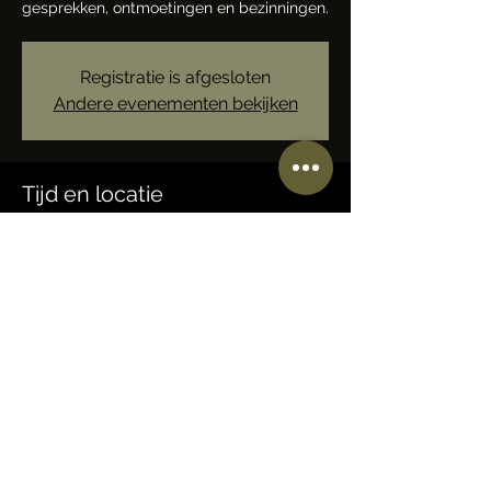
gesprekken, ontmoetingen en bezinningen.
Registratie is afgesloten
Andere evenementen bekijken
Tijd en locatie
10 jan 2026, 09:30 – 21:30
Locatie wordt later bepaald
Deel dit evenement