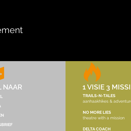
nement
tdekker.dec@gmail.com
L NAAR
1 VISIE 3 MISS
©2023 by TrailsNTales. Met trots gemaakt met
TRAILS-N-TALES
L
aanhaakhikes & adventur
Wix.com
A
NO MORE LIES
EN
theatre with a mission
BRIEF
DELTA COACH