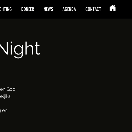
CHTING
DONEER
NEWS
AGENDA
CONTACT
Night
amen God
lijks
g en