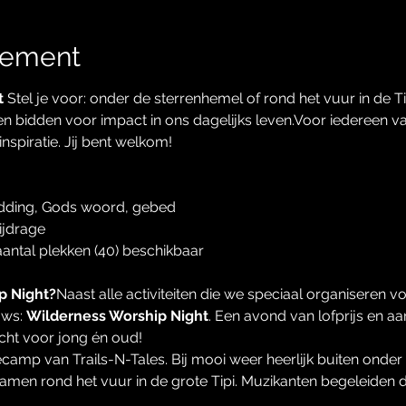
nement
t
 Stel je voor: onder de sterrenhemel of rond het vuur in de 
 bidden voor impact in ons dagelijks leven.Voor iedereen va
inspiratie. Jij bent welkom!
nbidding, Gods woord, gebed
bijdrage
antal plekken (40) beschikbaar
p Night?
Naast alle activiteiten die we speciaal organiseren v
uws: 
Wilderness Worship Night
. Een avond van lofprijs en a
cht voor jong én oud!
camp van Trails-N-Tales. Bij mooi weer heerlijk buiten onder 
 samen rond het vuur in de grote Tipi. Muzikanten begeleiden