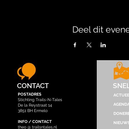
Deel dit eve
CONTACT
SNE
POSTADRES
ACTUEE
Stichting Trails-N-Tales
AGEND
De la Reystraat 14
3851 BH Ermelo
DONER
INFO / CONTACT
NIEUWS
theo @ trailsntales.nl