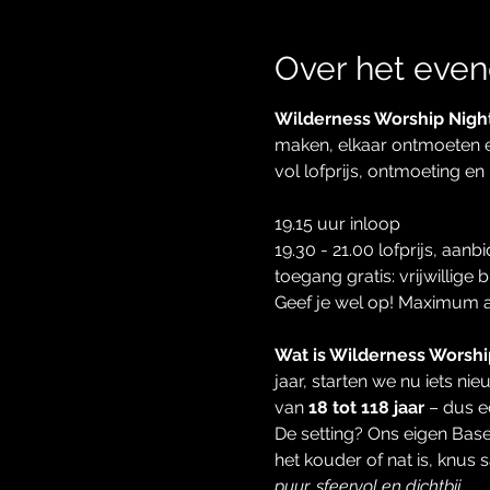
Over het eve
Wilderness Worship Nigh
maken, elkaar ontmoeten en
vol lofprijs, ontmoeting en 
19.15 uur inloop
19.30 - 21.00 lofprijs, aa
toegang gratis: vrijwillige 
Geef je wel op! Maximum a
Wat is Wilderness Worshi
jaar, starten we nu iets nie
van 
18 tot 118 jaar
 – dus e
De setting? Ons eigen Base
het kouder of nat is, knus
puur, sfeervol en dichtbij.