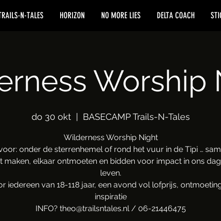
TRAILS-N-TALES
HORIZON
NO MORE LIES
DELTA COACH
STI
erness Worship 
do 30 okt
  |  
BASECAMP Trails-N-Tales
Wilderness Worship Night
 voor: onder de sterrenhemel of rond het vuur in de Tipi … s
t maken, elkaar ontmoeten en bidden voor impact in ons dage
leven.
r iedereen van 18-118 jaar, een avond vol lofprijs, ontmoetin
inspiratie