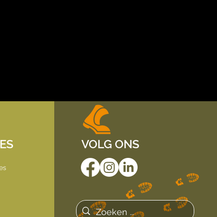
IES
VOLG ONS
es