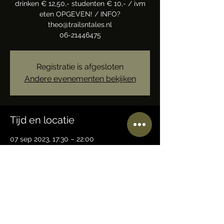
drinken € 12,50,- studenten € 10,- / ivm
eten OPGEVEN! / INFO?
theo@trailsntales.nl
Registratie is afgesloten
Andere evenementen bekijken
Tijd en locatie
07 sep 2023, 17:30 – 22:00
BASECAMP Trails-N-Tales, 7JMV+QM
Ermelo, Nederland
Deel dit evenement