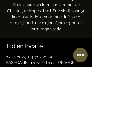
Deze succesvolle minor ism met de
Christelijke Hogeschool Ede vindt voor 5e
keer plaats. Mail voor meer info over
mogelijkheden voor jou / jouw groep /
jouw organisatie
Tijd en locatie
02 jul 2025, 09:30 – 20:00
BASECAMP Trails-N-Tales, 7JMV+QM
Ermelo, Nederland
Deel dit evenement