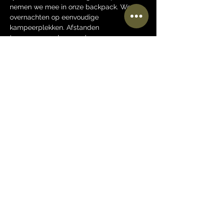
nemen we mee in onze backpack. We 
overnachten op eenvoudige 
kampeerplekken. Afstanden 
tussen  15 - 25 km per dag. 
De planning is nu dat we naar 
Denemarken gaan. 
De exacte tijden en dagen worden nog 
ingevuld. Binnenkort kun je je hier online 
aanmelden en vind je ook meer details 
over de kosten.
Wil jij je alvast opgeven, stuur dan een pb 
of een mailtje.
Deel dit evenement