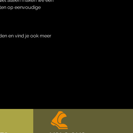
iet alleen maken we een 
hten op eenvoudige 
den en vind je ook meer 