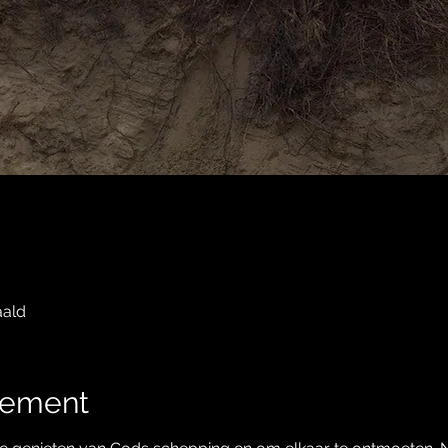
aald
nement