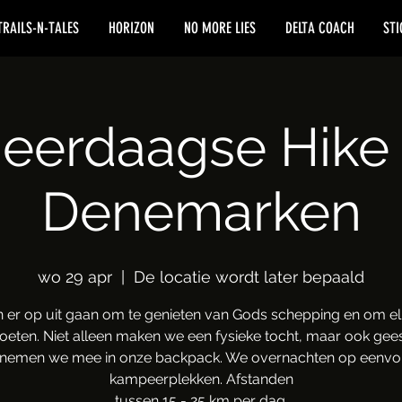
TRAILS-N-TALES
HORIZON
NO MORE LIES
DELTA COACH
STI
eerdaagse Hike 
Denemarken
wo 29 apr
  |  
De locatie wordt later bepaald
er op uit gaan om te genieten van Gods schepping en om el
eten. Niet alleen maken we een fysieke tocht, maar ook geest
 nemen we mee in onze backpack. We overnachten op eenv
kampeerplekken. Afstanden
tussen 15 - 25 km per dag.