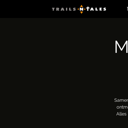
M
Samen 
ontmo
Alles