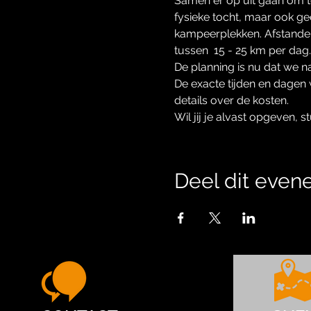
Samen er op uit gaan om t
fysieke tocht, maar ook g
kampeerplekken. Afstande
tussen  15 - 25 km per dag.
De planning is nu dat we 
De exacte tijden en dagen 
details over de kosten.
Wil jij je alvast opgeven, s
Deel dit eve