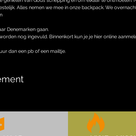
e genieten van Gods schepping en om elkaar te ontmoeten. N
eestelijk. Alles nemen we mee in onze backpack. We overnac
n 
 
naar Denemarken gaan. 
worden nog ingevuld. Binnenkort kun je je hier online aanmel
tuur dan een pb of een mailtje.
nement
tdekker.dec@gmail.com