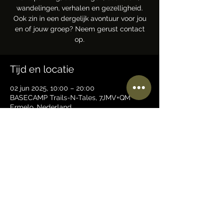
wandelingen, verhalen en gezelligheid.
Ook zin in een dergelijk avontuur voor jou
en of jouw groep? Neem gerust contact
op.
Tijd en locatie
02 jun 2025, 10:00 – 20:00
BASECAMP Trails-N-Tales, 7JMV+QM
Ermelo, Nederland
Deel dit evenement