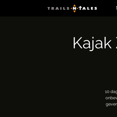
Kajak
10 da
onbew
geven