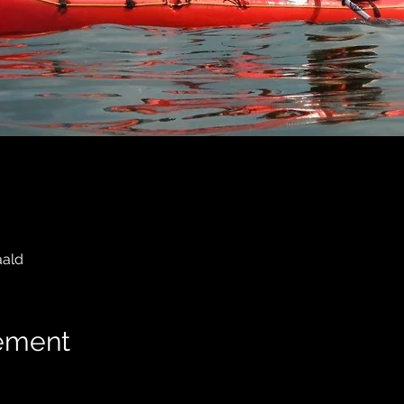
aald
nement