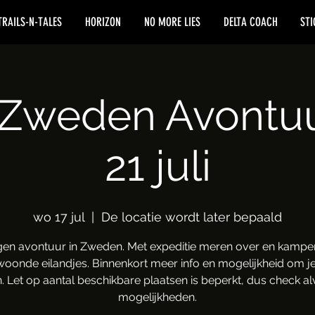
TRAILS-N-TALES
HORIZON
NO MORE LIES
DELTA COACH
STI
 Zweden Avontuur
21 juli
wo 17 jul
  |  
De locatie wordt later bepaald
gen avontuur in Zweden. Met expeditie meren over en kampe
oonde eilandjes. Binnenkort meer info en mogelijkheid om je
. Let op aantal beschikbare plaatsen is beperkt, dus check alv
mogelijkheden.