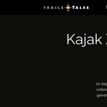
Kajak
10 da
onbew
geven