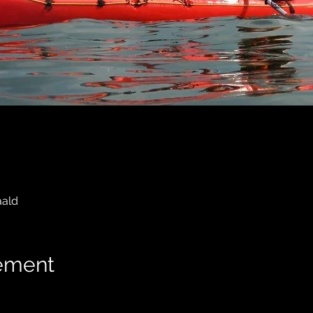
aald
nement