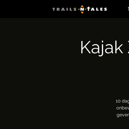
Kajak
10 da
onbew
geven