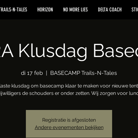
TRAILS-N-TALES
HORIZON
NO MORE LIES
DELTA COACH
STI
A Klusdag Bas
di 17 feb
  |  
BASECAMP Trails-N-Tales
laste klusdag om basecamp klaar te maken voor nieuwe tent
ijwilligers de schouders er onder zetten. Wij zorgen voor lun
Registratie is afgesloten
Andere evenementen bekijken