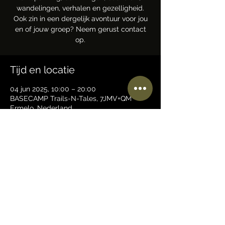
wandelingen, verhalen en gezelligheid.
Ook zin in een dergelijk avontuur voor jou
en of jouw groep? Neem gerust contact
op.
Tijd en locatie
04 jun 2025, 10:00 – 20:00
BASECAMP Trails-N-Tales, 7JMV+QM
Ermelo, Nederland
Deel dit evenement