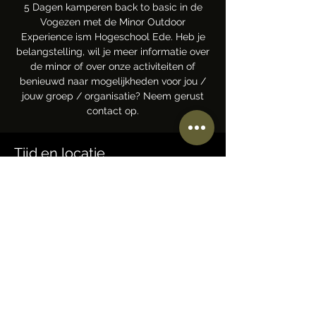
5 Dagen kamperen back to basic in de
Vogezen met de Minor Outdoor
Experience ism Hogeschool Ede. Heb je
belangstelling, wil je meer informatie over
de minor of over onze activiteiten of
benieuwd naar mogelijkheden voor jou /
jouw groep / organisatie? Neem gerust
contact op.
Tijd en locatie
17 okt 2024, 10:00 – 20:00
Locatie wordt later bepaald
Deel dit evenement