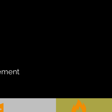
nement
tdekker.dec@gmail.com