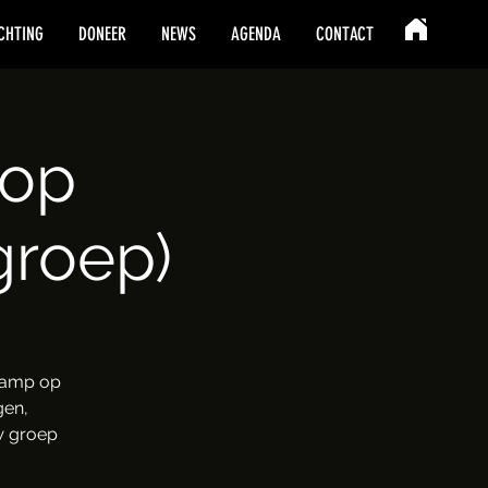
CHTING
DONEER
NEWS
AGENDA
CONTACT
 op
groep)
kamp op
gen,
uw groep