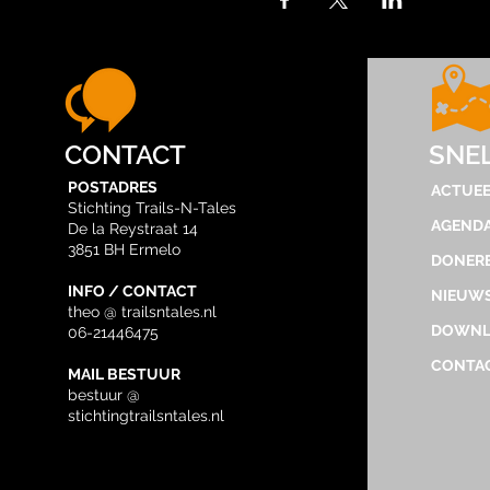
CONTACT
SNE
POSTADRES
ACTUEE
Stichting Trails-N-Tales
AGEND
De la Reystraat 14
3851 BH Ermelo
DONER
INFO / CONTACT
NIEUWS
theo @ trailsntales.nl
DOWNL
06-21446475
CONTA
MAIL BESTUUR
bestuur @
stichtingtrailsntales.nl