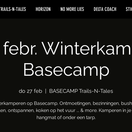
TRAILS-N-TALES
HORIZON
NO MORE LIES
DELTA COACH
STI
 febr. Winterka
Basecamp
do 27 feb
  |  
BASECAMP Trails-N-Tales
erkamperen op Basecamp. Ontmoetingen, bezinningen, bushc
n, ontspannen, koken op het vuur ... & more. Kamperen in je 
hangmat of onder een tarp.