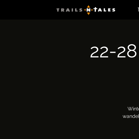
22-28
Wint
wandele