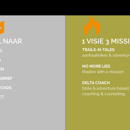
tdekker.dec@gmail.com
L NAAR
1 VISIE 3 MISS
©2023 by TrailsNTales. Met trots gemaakt met
TRAILS-N-TALES
L
aanhaakhikes & adventur
Wix.com
A
NO MORE LIES
EN
theatre with a mission
BRIEF
DELTA COACH
OADS
bible & adventure based
coaching & counseling
CT