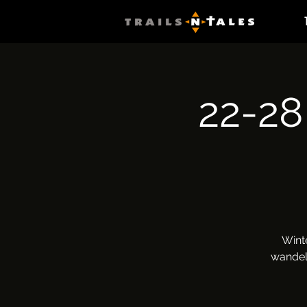
22-28
Wint
wandele