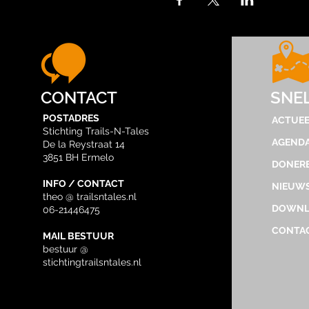
CONTACT
SNE
POSTADRES
ACTUEE
Stichting Trails-N-Tales
AGEND
De la Reystraat 14
3851 BH Ermelo
DONER
INFO / CONTACT
NIEUWS
theo @ trailsntales.nl
DOWNL
06-21446475
CONTA
MAIL BESTUUR
bestuur @
stichtingtrailsntales.nl