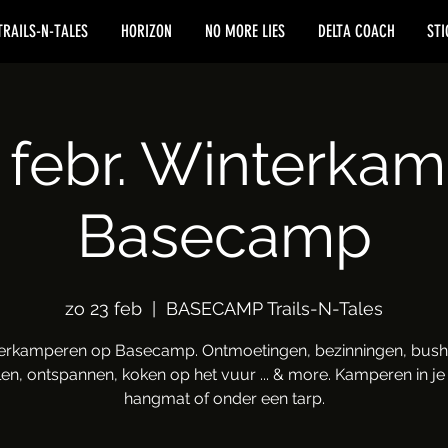
TRAILS-N-TALES
HORIZON
NO MORE LIES
DELTA COACH
STI
 febr. Winterka
Basecamp
zo 23 feb
  |  
BASECAMP Trails-N-Tales
erkamperen op Basecamp. Ontmoetingen, bezinningen, bushc
n, ontspannen, koken op het vuur ... & more. Kamperen in je 
hangmat of onder een tarp.