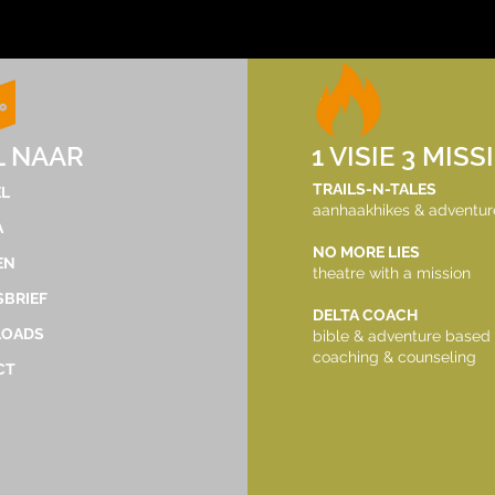
tdekker.dec@gmail.com
L NAAR
1 VISIE 3 MISS
©2023 by TrailsNTales. Met trots gemaakt met
TRAILS-N-TALES
L
aanhaakhikes & adventur
Wix.com
A
NO MORE LIES
EN
theatre with a mission
BRIEF
DELTA COACH
OADS
bible & adventure based
coaching & counseling
CT