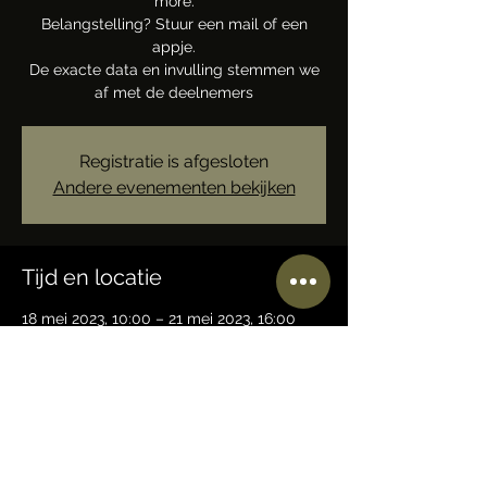
more.
Belangstelling? Stuur een mail of een
appje.
De exacte data en invulling stemmen we
af met de deelnemers
Registratie is afgesloten
Andere evenementen bekijken
Tijd en locatie
18 mei 2023, 10:00 – 21 mei 2023, 16:00
BASECAMP Trails-N-Tales, 7JMV+QM
Ermelo, Nederland
Deel dit evenement