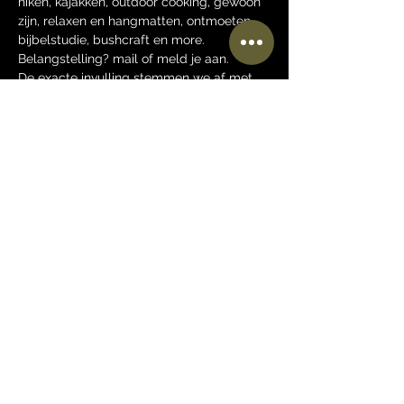
hiken, kajakken, outdoor cooking, gewoon 
zijn, relaxen en hangmatten, ontmoeten, 
bijbelstudie, bushcraft en more. 
Belangstelling? mail of meld je aan.
De exacte invulling stemmen we af met 
de deelnemers en is afhankelijk van het 
weer.
Je kunt ook aangeven dat je een beperkt 
aantal dagen komt, of dat je meerdere 
momenten 1 of meer dagen komt of dat 
je de hele periode komt.
Deel dit evenement