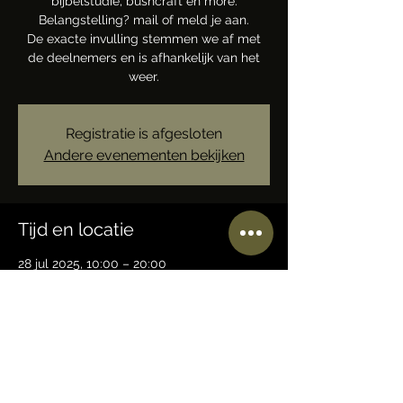
bijbelstudie, bushcraft en more.
Belangstelling? mail of meld je aan.
De exacte invulling stemmen we af met
de deelnemers en is afhankelijk van het
weer.
Registratie is afgesloten
Andere evenementen bekijken
Tijd en locatie
28 jul 2025, 10:00 – 20:00
BASECAMP Trails-N-Tales, 7JMV+QM
Ermelo, Nederland
Deel dit evenement