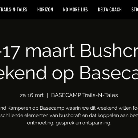
TRAILS-N-TALES
HORIZON
NO MORE LIES
DELTA COACH
STI
-17 maart Bushcr
ekend op Basec
za 16 mrt
  |  
BASECAMP Trails-N-Tales
d Kamperen op Basecamp waarin we dit weekend willen f
schillende elementen van bushcraft en dat koppelen aan bez