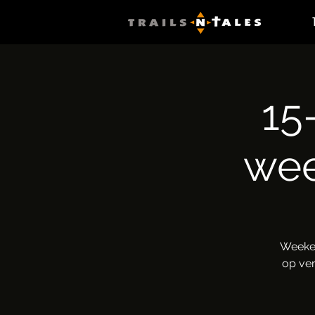
15
we
Weeken
op ver