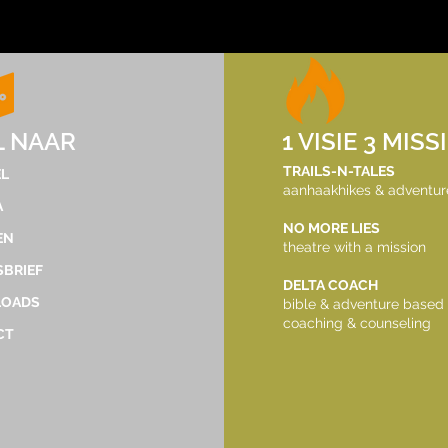
tdekker.dec@gmail.com
L NAAR
1 VISIE 3 MISS
©2023 by TrailsNTales. Met trots gemaakt met
TRAILS-N-TALES
L
aanhaakhikes & adventur
Wix.com
A
NO MORE LIES
EN
theatre with a mission
BRIEF
DELTA COACH
OADS
bible & adventure based
coaching & counseling
CT