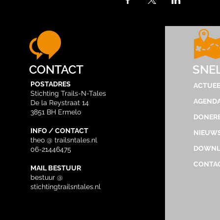
CONTACT
SNE
POSTADRES
ACTUEE
Stichting Trails-N-Tales
AGEND
De la Reystraat 14
3851 BH Ermelo
DONER
INFO / CONTACT
NIEUWS
theo @ trailsntales.nl
DOWNL
06-21446475
CONTA
MAIL BESTUUR
bestuur @
stichtingtrailsntales.nl