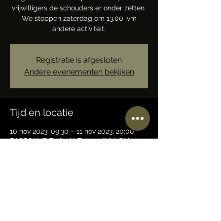
vrijwilligers de schouders er onder zetten.
We stoppen zaterdag om 13.00 ivm
andere activiteit.
Registratie is afgesloten
Andere evenementen bekijken
Tijd en locatie
10 nov 2023, 09:30 – 11 nov 2023, 20:00
BASECAMP Trails-N-Tales, 7JMV+QM
Ermelo, Nederland
Deel dit evenement