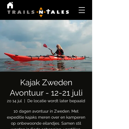
Kajak Zweden
Avontuur - 12-21 juli
zo 14 jul
  |  
De locatie wordt later bepaald
10 dagen avontuur in Zweden. Met
expeditie kajaks meren over en kamperen
op onbewoonde eilandjes. Samen stil