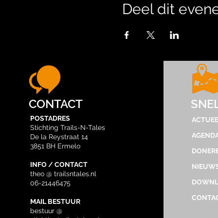
Deel dit eve
CONTACT
SNE
POSTADRES
ACTUEE
Stichting Trails-N-Tales
AGEND
De la Reystraat 14
3851 BH Ermelo
DONER
INFO / CONTACT
NIEUWS
theo @ trailsntales.nl
DOWNL
06-21446475
CONTA
MAIL BESTUUR
bestuur @