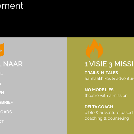
nement
tdekker.dec@gmail.com
L NAAR
1 VISIE 3 MISS
©2023 by TrailsNTales. Met trots gemaakt met
TRAILS-N-TALES
L
aanhaakhikes & adventur
Wix.com
A
NO MORE LIES
EN
theatre with a mission
BRIEF
DELTA COACH
OADS
bible & adventure based
coaching & counseling
CT