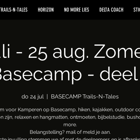
TRAILS-N-TALES
HORIZON
NO MORE LIES
DELTA COACH
STI
uli - 25 aug. Zom
asecamp - deel
do 24 jul
  |  
BASECAMP Trails-N-Tales
m voor Kamperen op Basecamp, hiken, kajakken, outdoor co
 zijn, relaxen en hangmatten, ontmoeten, bijbelstudie, bushc
more.
Belangstelling? mail of meld je aan.
cte invulling stemmen we af met de deelnemers en is afhankel