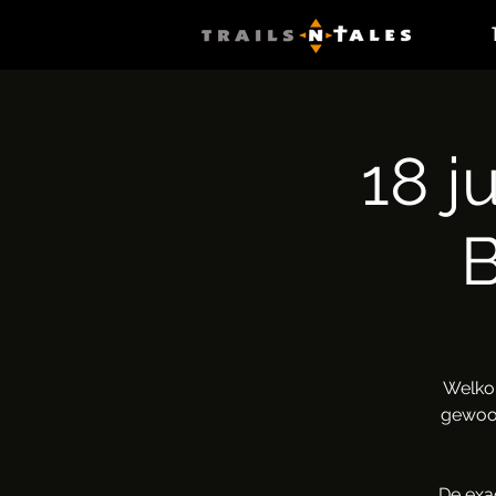
18 j
B
Welko
gewoon
De exa