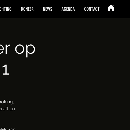
CHTING
DONEER
NEWS
AGENDA
CONTACT
er op
 1
oking,
raft en
ijk van